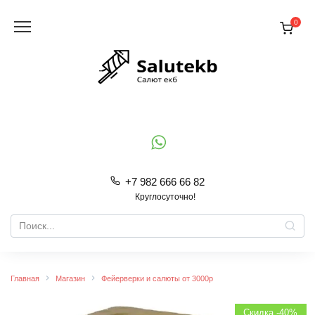
Перейти
к
0
содержанию
+7 982 666 66 82
Круглосуточно!
Search
for:
Главная
Магазин
Фейерверки и салюты от 3000р
Скидка -40%