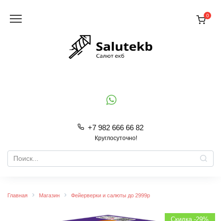
Перейти
к
0
содержанию
+7 982 666 66 82
Круглосуточно!
Search
for:
Главная
Магазин
Фейерверки и салюты до 2999р
Скидка -29%