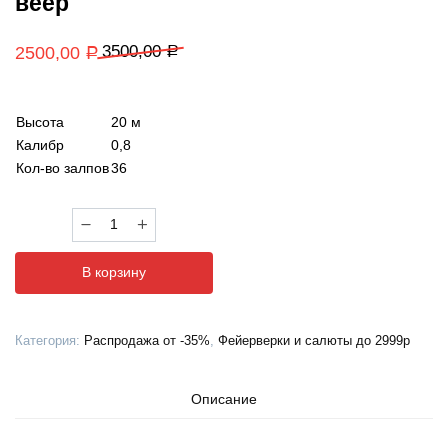
веер
3500,00
2500,00
Р
Р
Высота
20 м
Калибр
0,8
Кол-во залпов
36
Количество
товара
Фейерверк
В корзину
ASB112
Корги
(0,8"
Категория:
Распродажа от -35%
,
Фейерверки и салюты до 2999р
х
36)
веер
Описание