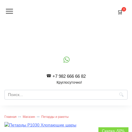
Перейти
к
0
содержанию
+7 982 666 66 82
Круглосуточно!
Search
for:
Главная
Магазин
Петарды и ракеты
Скидка -50%