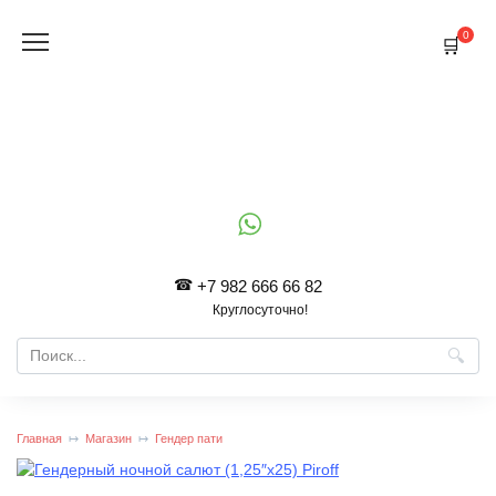
Перейти
к
0
содержанию
+7 982 666 66 82
Круглосуточно!
Search
for:
Главная
Магазин
Гендер пати