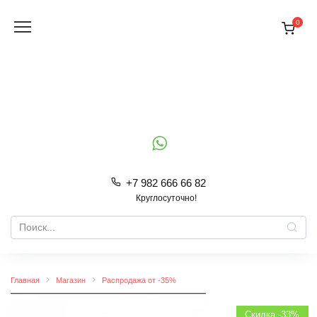
Перейти
к
0
содержанию
+7 982 666 66 82
Круглосуточно!
Search
for:
Главная
Магазин
Распродажа от -35%
Скидка -33%