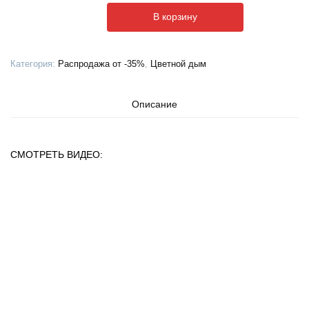
ФАКЕЛ
В корзину
ЦВЕТНОГО
ДЫМА
ЗЕЛЕНЫЙ
Категория:
Распродажа от -35%
,
Цветной дым
MA0512
(60
СЕК.)
Описание
СМОТРЕТЬ ВИДЕО: