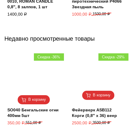
0010, ROMAN CANDLE
пиротехнический Р4066
0,8″, 8 залпов, 1 шт
Звездная пыль
1400,00
1000,00
1500,00
Р
Р
Р
Недавно просмотренные товары
Скидка -36%
Скидка -29%
В корзину
В корзину
SO040 Бенгальские огни
Фейерверк ASB112
400мм 5шт
Корги (0,8″ х 36) веер
350,00
551,00
2500,00
3500,00
Р
Р
Р
Р