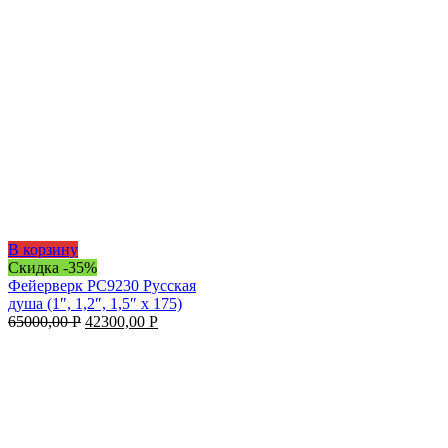
В корзину
Скидка -35%
Фейерверк РС9230 Русская
душа (1″, 1,2″, 1,5″ х 175)
65000,00
Р
42300,00
Р