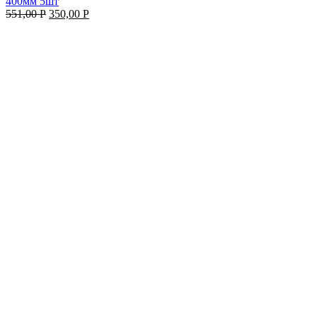
400мм 5шт
551,00
Р
350,00
Р