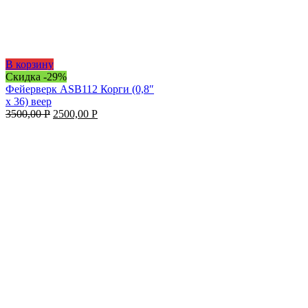
В корзину
Скидка -29%
Фейерверк ASB112 Корги (0,8″
х 36) веер
3500,00
Р
2500,00
Р