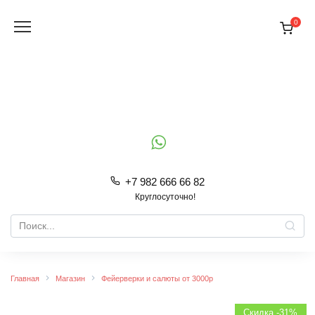
Перейти
к
0
содержанию
+7 982 666 66 82
Круглосуточно!
Search
for:
Главная
Магазин
Фейерверки и салюты от 3000р
Скидка -31%