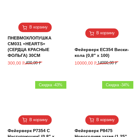
В корзину
В корзину
ПНЕВМОХЛОПУШКА
CM031 «HEARTS»
(СЕРДЦА КРАСНЫЕ
Фейерверк ЕС354 Виски-
ФОЛЬГА) 30СМ
кола (0,8″ х 100)
300,00
400,00
Р
10000,00
14000,00
Р
Р
Р
Скидка -43%
Скидка -34%
В корзину
В корзину
Фейерверк Р7354 С
Фейерверк Р8475
Наступающим! (0,8″ х
Новогодняя затея (1,25″