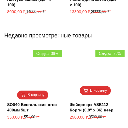
100)
х 100)
8000,00
14000,00
Р
13300,00
20000,00
Р
Р
Р
Недавно просмотренные товары
Скидка -36%
Скидка -29%
В корзину
В корзину
SO040 Бенгальские огни
Фейерверк ASB112
400мм 5шт
Корги (0,8″ х 36) веер
350,00
551,00
Р
2500,00
3500,00
Р
Р
Р