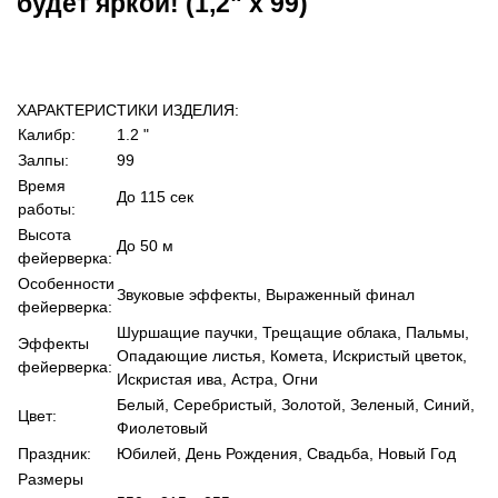
будет яркой! (1,2" х 99)
ХАРАКТЕРИСТИКИ ИЗДЕЛИЯ:
Калибр:
1.2 "
Залпы:
99
Время
До 115 сек
работы:
Высота
До 50 м
фейерверка:
Особенности
Звуковые эффекты, Выраженный финал
фейерверка:
Шуршащие паучки, Трещащие облака, Пальмы,
Эффекты
Опадающие листья, Комета, Искристый цветок,
фейерверка:
Искристая ива, Астра, Огни
Белый, Серебристый, Золотой, Зеленый, Синий,
Цвет:
Фиолетовый
Праздник:
Юбилей, День Рождения, Свадьба, Новый Год
Размеры