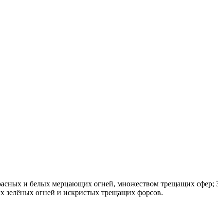
расных и белых мерцающих огней, множеством трещащих сфер; 3
х зелёных огней и искристых трещащих форсов.