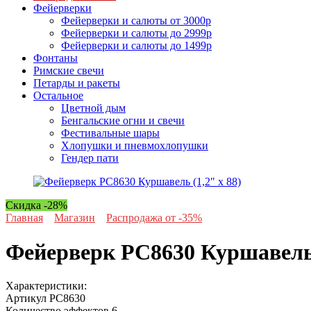
Фейерверки
Фейерверки и салюты от 3000р
Фейерверки и салюты до 2999р
Фейерверки и салюты до 1499р
Фонтаны
Римские свечи
Петарды и ракеты
Остальное
Цветной дым
Бенгальские огни и свечи
Фестивальные шары
Хлопушки и пневмохлопушки
Гендер пати
Скидка -28%
Главная
Магазин
Распродажа от -35%
Фейерверк РС8630 Куршавель 
Характеристики:
Артикул
РС8630
Количество эффектов
6