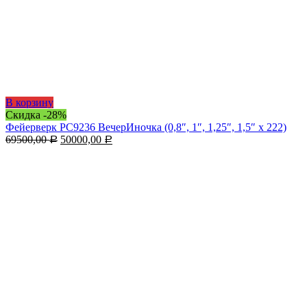
В корзину
Скидка -28%
Фейерверк РС9236 ВечерИночка (0,8″, 1″, 1,25″, 1,5″ х 222)
69500,00
50000,00
Р
Р