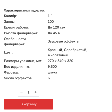
Характеристики изделия:
Калибр:
1 "
Залпы:
100
Время работы:
До 120 сек
Высота фейерверка:
До 45 м
Особенности
Звуковые эффекты
фейерверка:
Красный, Серебристый,
Цвет:
Фиолетовый
Размеры упаковки, мм:
270 х 340 х 320
Вес изделия, кг:
9.500
Фасовка:
штука
Число эффектов:
6
Количество
товара
Фейерверк
В корзину
Р7540
Экспедиция