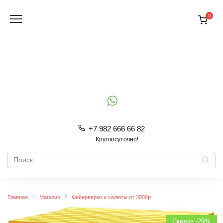
Перейти
к
0
содержанию
+7 982 666 66 82
Круглосуточно!
Search
for:
Главная
Магазин
Фейерверки и салюты от 3000р
Скидка -29%