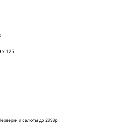
к
0 х 125
ерверки и салюты до 2999р