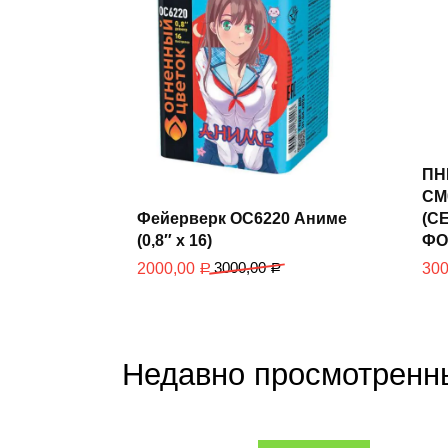
ПН
CM
Фейерверк ОС6220 Аниме
(С
В корзину
(0,8″ х 16)
ФО
3000,00
2000,00
30
Р
Р
Недавно просмотренн