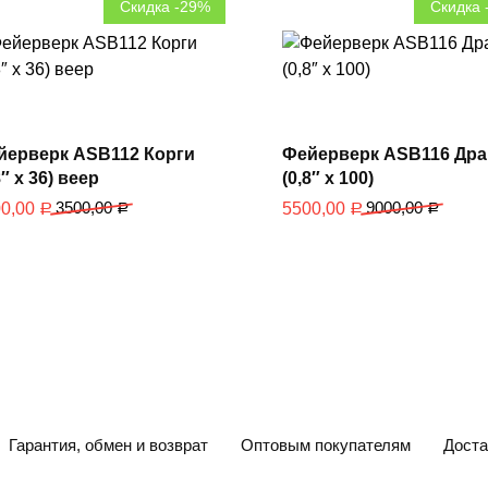
Скидка -29%
Скидка 
В корзину
В корзину
йерверк ASB112 Корги
Фейерверк ASB116 Др
8″ х 36) веер
(0,8″ х 100)
3500,00
9000,00
00,00
5500,00
Р
Р
Р
Р
Гарантия, обмен и возврат
Оптовым покупателям
Доста