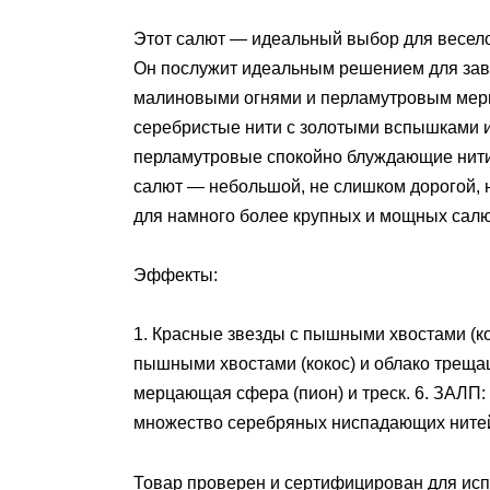
Этот салют — идеальный выбор для веселой
Он послужит идеальным решением для зав
малиновыми огнями и перламутровым мерц
серебристые нити с золотыми вспышками 
перламутровые спокойно блуждающие нити
салют — небольшой, не слишком дорогой, 
для намного более крупных и мощных салю
Эффекты:
1. Красные звезды с пышными хвостами (ко
пышными хвостами (кокос) и облако трещащ
мерцающая сфера (пион) и треск. 6. ЗАЛП:
множество серебряных ниспадающих нитей 
Товар проверен и сертифицирован для ис