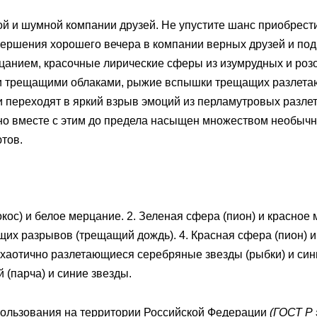
 и шумной компании друзей. Не упустите шанс приобрести е
ершения хорошего вечера в компании верных друзей и по
анием, красочные лирические сферы из изумрудных и роз
и трещащими облаками, рыжие вспышки трещащих разлетаю
 переходят в яркий взрыв эмоций из перламутровых разле
но вместе с этим до предела насыщен множеством необыч
тов.
кос) и белое мерцание. 2. Зеленая сфера (пион) и красное
их разрывов (трещащий дождь). 4. Красная сфера (пион) и
 хаотично разлетающиеся серебряные звезды (рыбки) и сини
(парча) и синие звезды.
пользования на территории Российской Федерации
(ГОСТ Р 