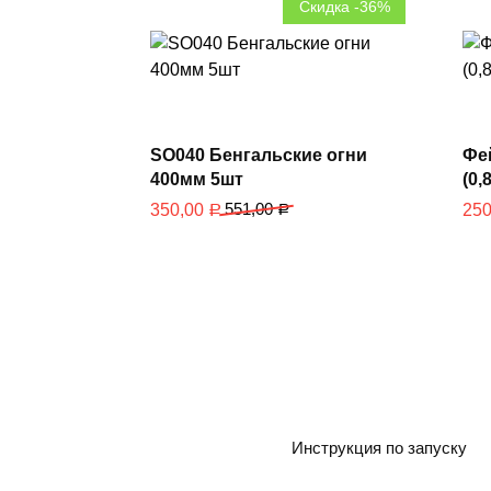
Скидка -36%
В корзину
SO040 Бенгальские огни
Фе
400мм 5шт
(0,
551,00
350,00
25
Р
Р
Инструкция по запуску