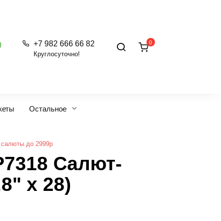
0
+7 982 666 66 82
Круглосуточно!
кеты
Остальное
 салюты до 2999р
Р7318 Салют-
8" х 28)