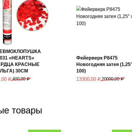
В корзину
ЕВМОХЛОПУШКА
031 «HEARTS»
Фейерверк Р8475
В корзину
ЕРДЦА КРАСНЫЕ
Новогодняя затея (1,25″
ЛЬГА) 30СМ
100)
400,00
20000,00
0,00
13300,00
Р
Р
Р
Р
ые товары