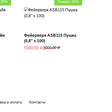
-39%
Скидка -39%
В корзину
айв
Фейерверк ASB115 Пушка
(0,8″ х 100)
9000,00
5500,00
Р
Р
вка и оплата
Контакты