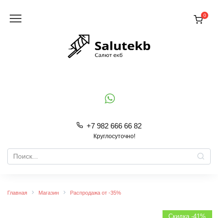
Перейти
к
0
содержанию
+7 982 666 66 82
Круглосуточно!
Search
for:
Главная
Магазин
Распродажа от -35%
Скидка -41%