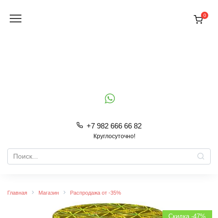
Перейти
к
0
содержанию
+7 982 666 66 82
Круглосуточно!
Search
for:
Главная
Магазин
Распродажа от -35%
Скидка -47%