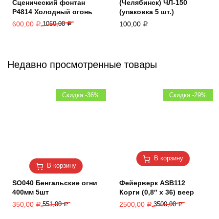
Сценический фонтан
(Челябинск) ЧЛ-150
Р4814 Холодный огонь
(упаковка 5 шт.)
600,00
1050,00
100,00
Р
Р
Р
Недавно просмотренные товары
Скидка -36%
Скидка -29%
В корзину
В корзину
SO040 Бенгальские огни
Фейерверк ASB112
400мм 5шт
Корги (0,8″ х 36) веер
350,00
551,00
2500,00
3500,00
Р
Р
Р
Р