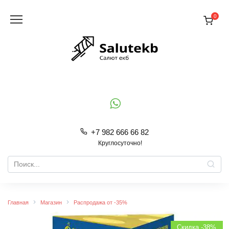
Перейти
к
0
содержанию
+7 982 666 66 82
Круглосуточно!
Search
for:
Главная
Магазин
Распродажа от -35%
Скидка -38%