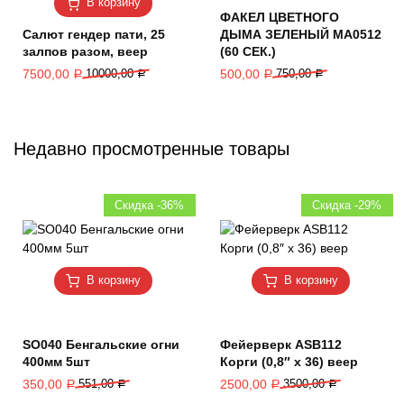
В корзину
ФАКЕЛ ЦВЕТНОГО
Салют гендер пати, 25
ДЫМА ЗЕЛЕНЫЙ MA0512
залпов разом, веер
(60 СЕК.)
7500,00
10000,00
500,00
750,00
Р
Р
Р
Р
Недавно просмотренные товары
Скидка -36%
Скидка -29%
В корзину
В корзину
SO040 Бенгальские огни
Фейерверк ASB112
400мм 5шт
Корги (0,8″ х 36) веер
350,00
551,00
2500,00
3500,00
Р
Р
Р
Р