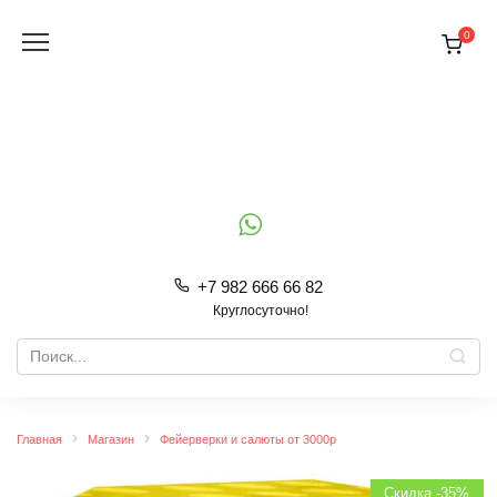
Перейти
к
0
содержанию
+7 982 666 66 82
Круглосуточно!
Search
for:
Главная
Магазин
Фейерверки и салюты от 3000р
Скидка -35%