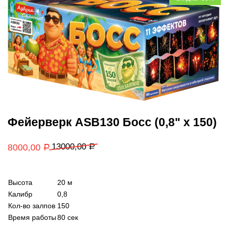
Фейерверк ASB130 Босс (0,8" х 150)
13000,00
8000,00
Р
Р
Высота
20 м
Калибр
0,8
Кол-во залпов
150
Время работы
80 сек