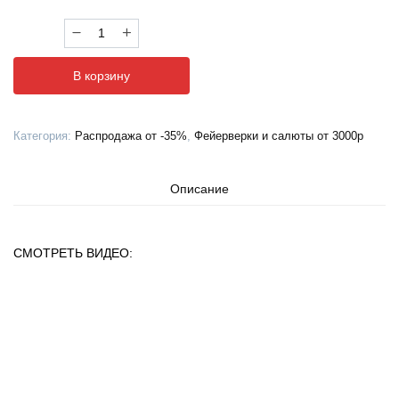
Количество
товара
Фейерверк
В корзину
ASB130
Босс
(0,8"
Категория:
Распродажа от -35%
,
Фейерверки и салюты от 3000р
х
150)
Описание
СМОТРЕТЬ ВИДЕО: