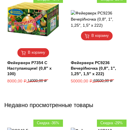
В корзину
В корзину
Фейерверк Р7354 С
Фейерверк РС9236
Наступающим! (0,8″ х
ВечерИночка (0,8″, 1″,
100)
1,25″, 1,5″ х 222)
8000,00
14000,00
50000,00
69500,00
Р
Р
Р
Р
Недавно просмотренные товары
Скидка -36%
Скидка -29%