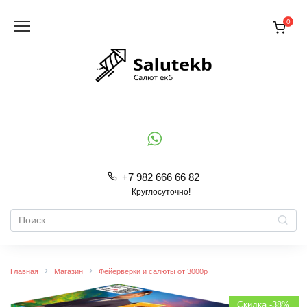
Перейти
к
0
содержанию
+7 982 666 66 82
Круглосуточно!
Search
for:
Главная
Магазин
Фейерверки и салюты от 3000р
Скидка -38%