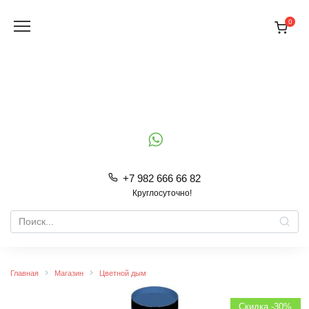
Перейти
к
0
содержанию
+7 982 666 66 82
Круглосуточно!
Search
for:
Главная
Магазин
Цветной дым
Скидка -30%