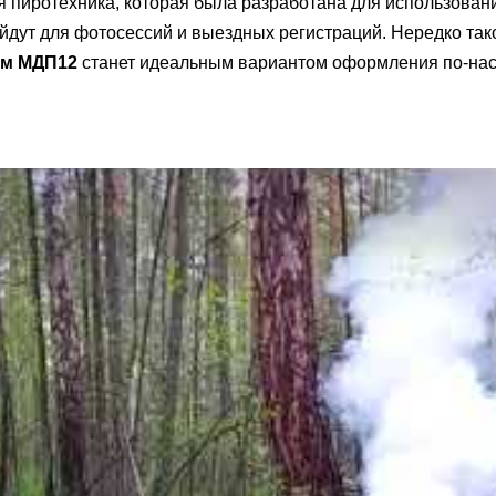
я пиротехника, которая была разработана для использовани
йдут для фотосессий и выездных регистраций. Нередко так
ым МДП12
станет идеальным вариантом оформления по-на