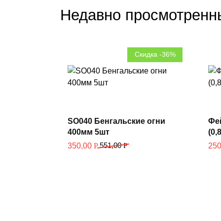
Недавно просмотренн
Скидка -36%
В корзину
SO040 Бенгальские огни
Фе
400мм 5шт
(0,
551,00
Р
350,00
Р
25