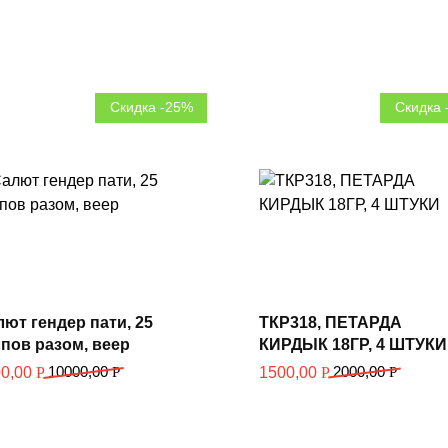
Скидка -25%
Скидка 
В корзину
В корзину
ют гендер пати, 25
ТКР318, ПЕТАРДА
пов разом, веер
КИРДЫК 18ГР, 4 ШТУКИ
10000,00
Р
2000,00
Р
00,00
Р
1500,00
Р