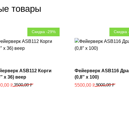
ые товары
Скидка -29%
Скидка 
В корзину
В корзину
йерверк ASB112 Корги
Фейерверк ASB116 Др
8″ х 36) веер
(0,8″ х 100)
3500,00
Р
9000,00
Р
00,00
Р
5500,00
Р