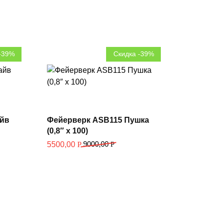
-39%
Скидка -39%
В корзину
айв
Фейерверк ASB115 Пушка
(0,8″ х 100)
9000,00
Р
5500,00
Р