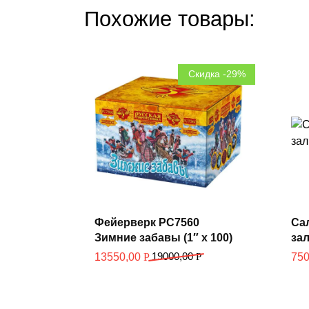
Похожие товары:
Скидка -29%
Фейерверк РС7560
Сал
Зимние забавы (1″ х 100)
зал
В корзину
19000,00
Р
13550,00
Р
75