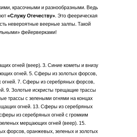
ими, красочными и разнообразными. Ведь
лют
«Служу Отечеству»
. Это феерическая
есть невероятные веерные залпы. Такой
иальными» фейерверками!
ащих огней (веер). 3. Синие кометы и внизу
ающих огней. 5. Сферы из золотых форсов,
 огней. 7. Сферы из серебряных форсов,
ей. 9. Золотые искристы трещащие трассы
тые трассы с зелеными огнями на концах
рещащих огней. 13. Сферы из серебряных
сферы из серебряных огней с громким
зеленых мерцающих огней (веер). 15.
ых форсов, оранжевых, зеленых и золотых