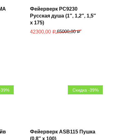
В
корзину
МА
Фейерверк РС9230
Русская душа (1″, 1,2″, 1,5″
х 175)
65000,00
42300,00
Р
Р
-39%
Скидка -39%
В
корзину
айв
Фейерверк ASB115 Пушка
(0,8″ х 100)