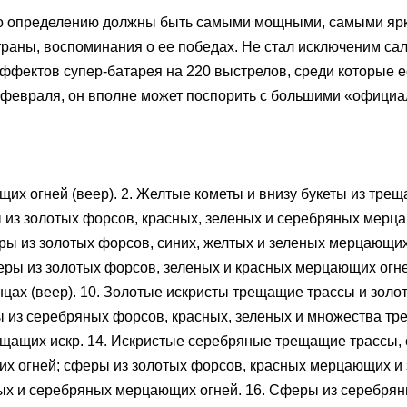
по определению должны быть самыми мощными, самыми ярк
траны, воспоминания о ее победах. Не стал исключеним са
эффектов супер-батарея на 220 выстрелов, среди которые 
23 февраля, он вполне может поспорить с большими «офиц
щих огней (веер). 2. Желтые кометы и внизу букеты из трещ
ы из золотых форсов, красных, зеленых и серебряных мерц
ры из золотых форсов, синих, желтых и зеленых мерцающих
феры из золотых форсов, зеленых и красных мерцающих огн
нцах (веер). 10. Золотые искристы трещащие трассы и золо
ры из серебряных форсов, красных, зеленых и множества т
ещащих искр. 14. Искристые серебряные трещащие трассы, 
их огней; сферы из золотых форсов, красных мерцающих и 
ых и серебряных мерцающих огней. 16. Сферы из серебрян