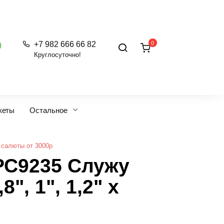
0
+7 982 666 66 82
Круглосуточно!
кеты
Остальное
 салюты от 3000р
РС9235 Служу
8", 1", 1,2" х