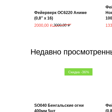
В
Фе
корзину
Фейерверк ОС6220 Аниме
Нов
(0,8″ х 16)
100
3000,00
2000,00
13
Р
Р
Недавно просмотренн
Скидка -36%
В
корзину
SO040 Бенгальские огни
Фе
400мм 5шт
(0,