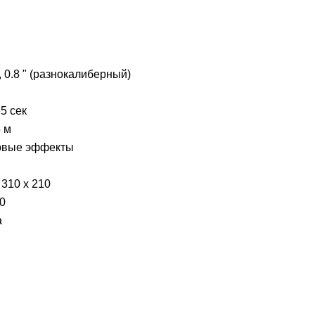
1, 0.8 " (разнокалиберный)
5 сек
 м
овые эффекты
 310 х 210
0
а