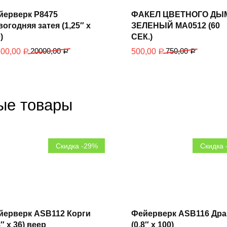
В
В
корзину
корзину
йерверк Р8475
ФАКЕЛ ЦВЕТНОГО ДЫ
огодняя затея (1,25″ х
ЗЕЛЕНЫЙ MA0512 (60
)
СЕК.)
20000,00
750,00
300,00
500,00
Р
Р
Р
Р
ые товары
Скидка -29%
Скидка 
В
В
корзину
корзину
йерверк ASB112 Корги
Фейерверк ASB116 Др
8″ х 36) веер
(0,8″ х 100)