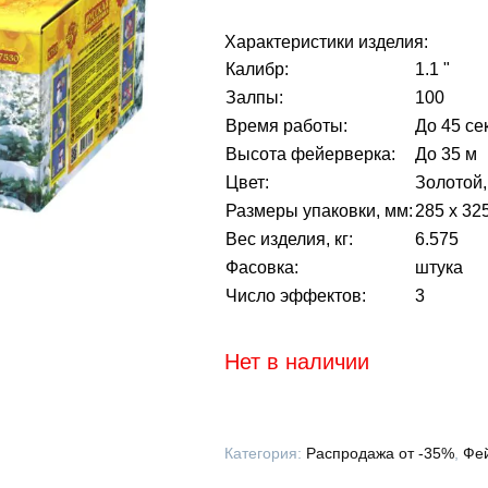
Характеристики изделия:
Калибр:
1.1 "
Залпы:
100
Время работы:
До 45 се
Высота фейерверка:
До 35 м
Цвет:
Золотой,
Размеры упаковки, мм:
285 х 32
Вес изделия, кг:
6.575
Фасовка:
штука
Число эффектов:
3
Нет в наличии
Категория:
Распродажа от -35%
,
Фей