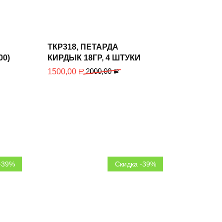
В
корзину
ТКР318, ПЕТАРДА
00)
КИРДЫК 18ГР, 4 ШТУКИ
2000,00
1500,00
Р
Р
-39%
Скидка -39%
В