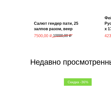
В
Фе
корзину
Салют гендер пати, 25
Рус
залпов разом, веер
х 1
10000,00
7500,00
42
Р
Р
Недавно просмотренн
Скидка -36%
В