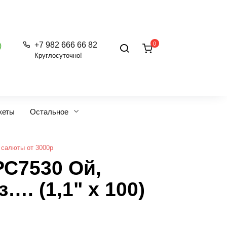
0
+7 982 666 66 82
Круглосуточно!
кеты
Остальное
 салюты от 3000р
РС7530 Ой,
…. (1,1" х 100)