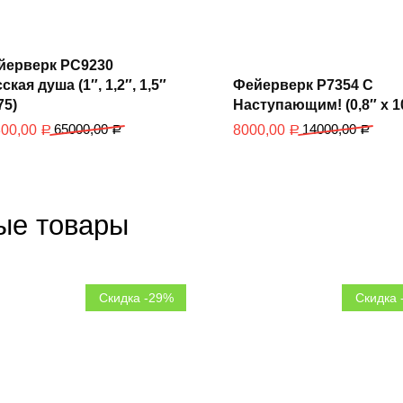
В
В
корзину
йерверк РС9230
корзину
ская душа (1″, 1,2″, 1,5″
Фейерверк Р7354 С
75)
Наступающим! (0,8″ х 1
65000,00
14000,00
300,00
8000,00
Р
Р
Р
Р
ые товары
Скидка -29%
Скидка 
В
В