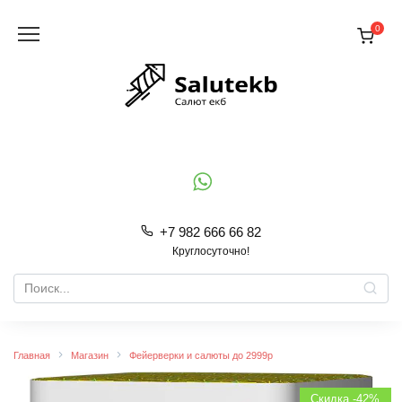
Перейти
к
0
содержанию
+7 982 666 66 82
Круглосуточно!
Search
for:
Главная
Магазин
Фейерверки и салюты до 2999р
Скидка -42%